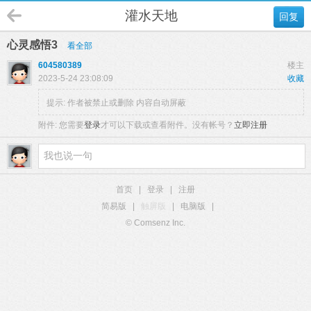
灌水天地
回复
心灵感悟3
看全部
604580389
楼主
2023-5-24 23:08:09
收藏
提示:
作者被禁止或删除 内容自动屏蔽
附件:
您需要
登录
才可以下载或查看附件。没有帐号？
立即注册
首页
|
登录
|
注册
简易版
|
触屏版
|
电脑版
|
© Comsenz Inc.