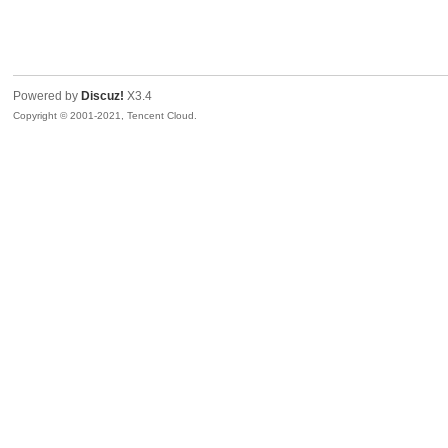
景
Powered by
Discuz!
X3.4
Copyright © 2001-2021, Tencent Cloud.
汇
论