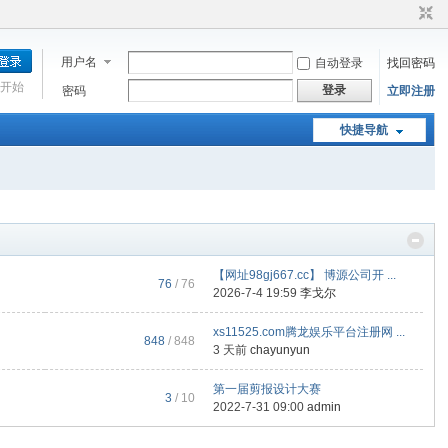
用户名
自动登录
找回密码
开始
登录
密码
立即注册
快捷导航
【网址98gj667.cc】 博源公司开 ...
76
/ 76
2026-7-4 19:59
李戈尔
xs11525.com腾龙娱乐平台注册网 ...
848
/ 848
3 天前
chayunyun
第一届剪报设计大赛
3
/ 10
2022-7-31 09:00
admin