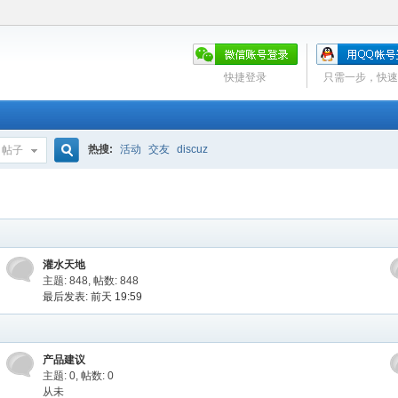
快捷登录
只需一步，快速
热搜:
活动
交友
discuz
帖子
搜
索
灌水天地
主题: 848
,
帖数: 848
最后发表:
前天 19:59
产品建议
主题: 0
,
帖数: 0
从未