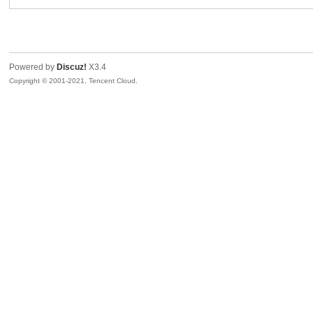
景
Powered by
Discuz!
X3.4
Copyright © 2001-2021, Tencent Cloud.
汇
论